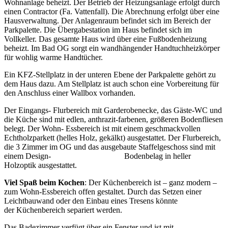
Wohnanlage beheizt. Der Betrieb der Heizungsanlage erfolgt durch
einen Contractor (Fa. Vattenfall). Die Abrechnung erfolgt über eine
Hausverwaltung. Der Anlagenraum befindet sich im Bereich der
Parkpalette. Die Übergabestation im Haus befindet sich im
Vollkeller. Das gesamte Haus wird über eine Fußbodenheizung
beheizt. Im Bad OG sorgt ein wandhängender Handtuchheizkörper
für wohlig warme Handtücher.
Ein KFZ-Stellplatz in der unteren Ebene der Parkpalette gehört zu
dem Haus dazu. Am Stellplatz ist auch schon eine Vorbereitung für
den Anschluss einer Wallbox vorhanden.
Der Eingangs- Flurbereich mit Garderobenecke, das Gäste-WC und
die Küche sind mit edlen, anthrazit-farbenen, größeren Bodenfliesen
belegt. Der Wohn- Essbereich ist mit einem geschmackvollen
Echtholzparkett (helles Holz, gekälkt) ausgestattet. Der Flurbereich,
die 3 Zimmer im OG und das ausgebaute Staffelgeschoss sind mit
einem Design- Bodenbelag in heller
Holzoptik ausgestattet.
Viel Spaß beim Kochen
: Der Küchenbereich ist – ganz modern –
zum Wohn-Essbereich offen gestaltet. Durch das Setzen einer
Leichtbauwand oder den Einbau eines Tresens könnte
der Küchenbereich separiert werden.
Das Badezimmer verfügt über ein Fenster und ist mit