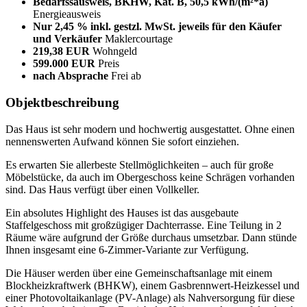
Bedarfssausweis, BKHW, Kat. B, 50,5 kWh/(m²*a)
Energieausweis
Nur 2,45 % inkl. gestzl. MwSt. jeweils für den Käufer
und Verkäufer
Maklercourtage
219,38 EUR
Wohngeld
599.000 EUR
Preis
nach Absprache
Frei ab
Objektbeschreibung
Das Haus ist sehr modern und hochwertig ausgestattet. Ohne einen
nennenswerten Aufwand können Sie sofort einziehen.
Es erwarten Sie allerbeste Stellmöglichkeiten – auch für große
Möbelstücke, da auch im Obergeschoss keine Schrägen vorhanden
sind. Das Haus verfügt über einen Vollkeller.
Ein absolutes Highlight des Hauses ist das ausgebaute
Staffelgeschoss mit großzügiger Dachterrasse. Eine Teilung in 2
Räume wäre aufgrund der Größe durchaus umsetzbar. Dann stünde
Ihnen insgesamt eine 6-Zimmer-Variante zur Verfügung.
Die Häuser werden über eine Gemeinschaftsanlage mit einem
Blockheizkraftwerk (BHKW), einem Gasbrennwert-Heizkessel und
einer Photovoltaikanlage (PV-Anlage) als Nahversorgung für diese